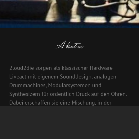
About us
2loud2die sorgen als klassischer Hardware-
Liveact mit eigenem Sounddesign, analogen
Drummachines, Modularsystemen und
Synthesizern für ordentlich Druck auf den Ohren.
Dabei erschaffen sie eine Mischung, in der
Genregrenzen zwischen hypnotisch treibendem
Dubtechno, Electro und housigem Detroit-Techno
aufgehoben werden. Die beiden Musiker scheuen
keinerlei Aufwand, dem Publikum den